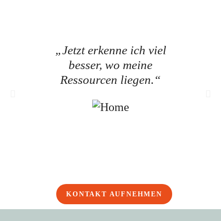
„Jetzt erkenne ich viel
„Ich
besser, wo meine
ab
Ressourcen liegen.“
Tea
KONTAKT AUFNEHMEN